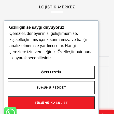
LOJİSTİK MERKEZ
İstiklal mah. Ankara asfaltı no:1 Ulusluk Mevki, Ulucak -
Gizliliğinize saygı duyuyoruz
Kemalpaşa
Çerezler, deneyiminizi geliştirmemize,
Pzt - Cmt : 8:00 - 18:00
kişiselleştirilmiş içerik sunmamıza ve trafiği
analiz etmemize yardımcı olur. Hangi
çerezlere izin vereceğinizi
Özelleştir
butonuna
tıklayarak seçebilirsiniz.
MERKEZ
ÖZELLEŞTIR
TÜMÜNÜ REDDET
TÜMÜNÜ KABUL ET