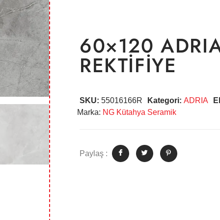
60×120 ADRIA
REKTİFİYE
SKU:
55016166R
Kategori:
ADRIA
E
Marka:
NG Kütahya Seramik
Paylaş :