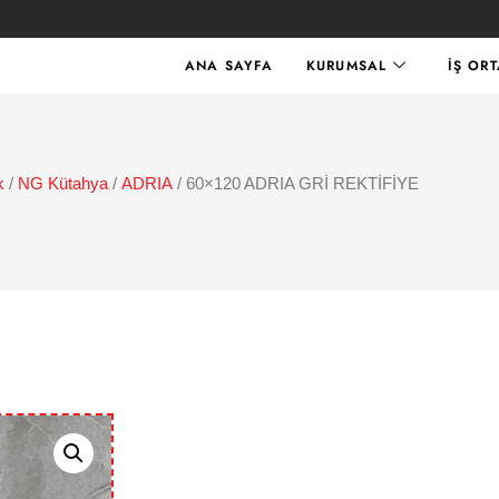
ANA SAYFA
KURUMSAL
İŞ OR
k
/
NG Kütahya
/
ADRIA
/ 60×120 ADRIA GRİ REKTİFİYE