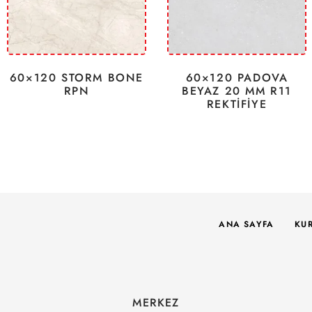
60×120 STORM BONE
60×120 PADOVA
RPN
BEYAZ 20 MM R11
REKTİFİYE
ANA SAYFA
KU
MERKEZ