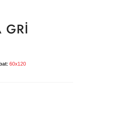
 GRİ
bat:
60x120