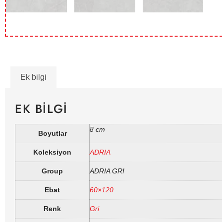
Ek bilgi
EK BILGI
8 cm
Boyutlar
Koleksiyon
ADRIA
Group
ADRIA GRI
Ebat
60×120
Renk
Gri