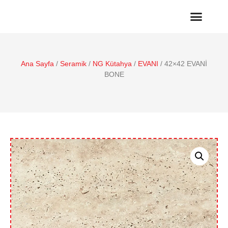
Ana Sayfa
/
Seramik
/
NG Kütahya
/
EVANI
/ 42×42 EVANİ
BONE