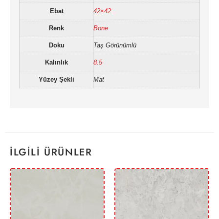
Ebat
42×42
Renk
Bone
Doku
Taş Görünümlü
Kalınlık
8.5
Yüzey Şekli
Mat
İLGILI ÜRÜNLER