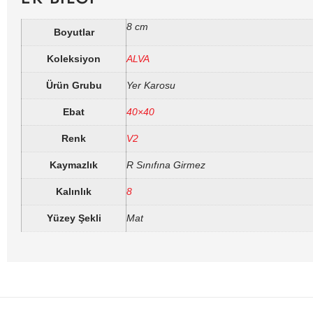
8 cm
Boyutlar
Koleksiyon
ALVA
Ürün Grubu
Yer Karosu
Ebat
40×40
Renk
V2
Kaymazlık
R Sınıfına Girmez
Kalınlık
8
Yüzey Şekli
Mat