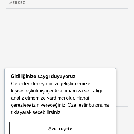
MERKEZ
Gizliliğinize saygı duyuyoruz
Çerezler, deneyiminizi geliştirmemize,
kişiselleştirilmiş içerik sunmamıza ve trafiği
analiz etmemize yardımcı olur. Hangi
çerezlere izin vereceğinizi
Özelleştir
butonuna
tıklayarak seçebilirsiniz.
KARŞIYAKA
LOJİSTİK MERKEZ
ÖZELLEŞTIR