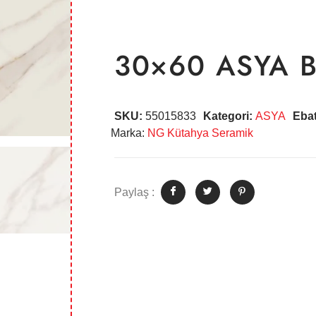
30×60 ASYA B
SKU:
55015833
Kategori:
ASYA
Eba
Marka:
NG Kütahya Seramik
Paylaş :