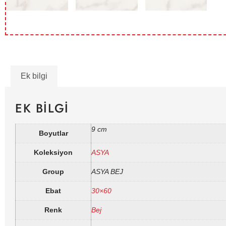
Ek bilgi
EK BILGI
9 cm
Boyutlar
Koleksiyon
ASYA
Group
ASYA BEJ
Ebat
30×60
Renk
Bej