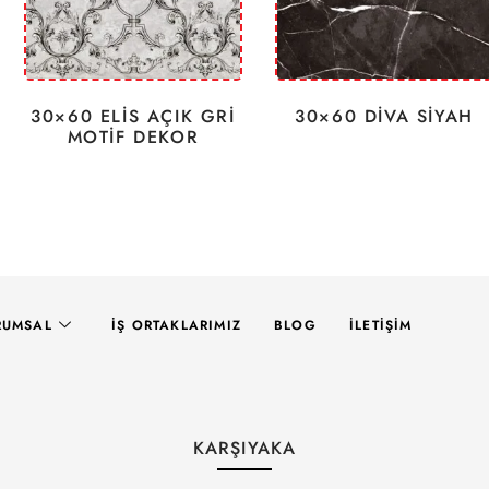
30×60 ELİS AÇIK GRİ
30×60 DİVA SİYAH
MOTİF DEKOR
RUMSAL
İŞ ORTAKLARIMIZ
BLOG
İLETIŞIM
KARŞIYAKA