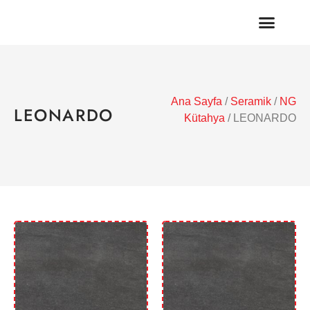
Ana Sayfa
/
Seramik
/
NG
LEONARDO
Kütahya
/ LEONARDO