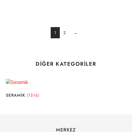
1
2
→
DIĞER KATEGORILER
SERAMIK
(1516)
MERKEZ